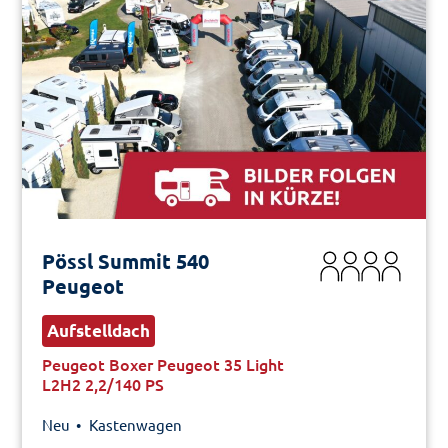
Pössl Summit 540
Peugeot
Aufstelldach
Peugeot Boxer Peugeot 35 Light
L2H2 2,2/140 PS
Neu •
Kastenwagen