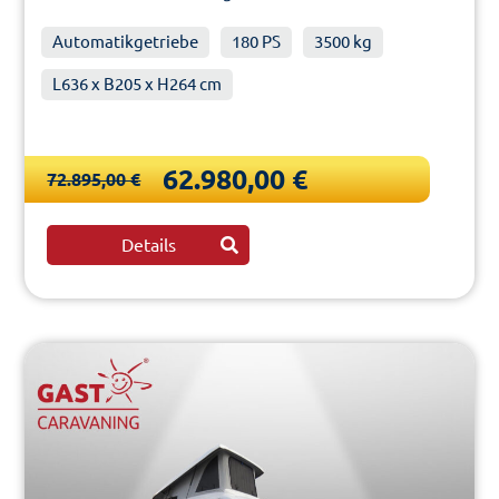
Automatikgetriebe
180 PS
3500 kg
L636 x B205 x H264 cm
62.980,00 €
72.895,00 €
Details