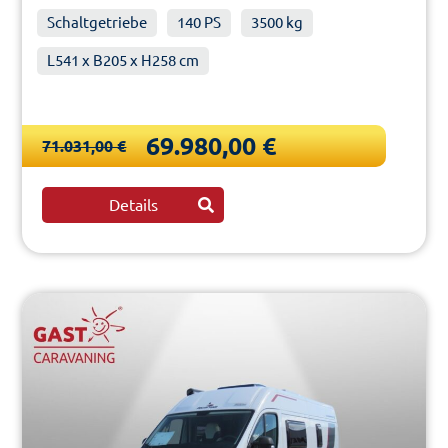
Schaltgetriebe
140 PS
3500 kg
L541 x B205 x H258 cm
69.980,00 €
71.031,00 €
Details