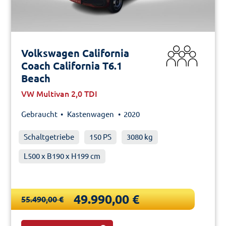
Volkswagen California
Coach California T6.1
Beach
VW Multivan 2,0 TDI
Gebraucht •
Kastenwagen
• 2020
Schaltgetriebe
150 PS
3080 kg
L500 x B190 x H199 cm
49.990,00 €
55.490,00 €