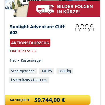
Sunlight Adventure Cliff
602
AKTIONSFAHRZEUG
Fiat Ducato 2.2
Neu •
Kastenwagen
Schaltgetriebe
140 PS
3500 kg
L599 x B205 x H261 cm
59.744,00 €
64.108,00 €