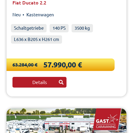
Fiat Ducato 2.2
Neu •
Kastenwagen
Schaltgetriebe
140 PS
3500 kg
L636 x B205 x H261 cm
57.990,00 €
63.284,00 €
Details