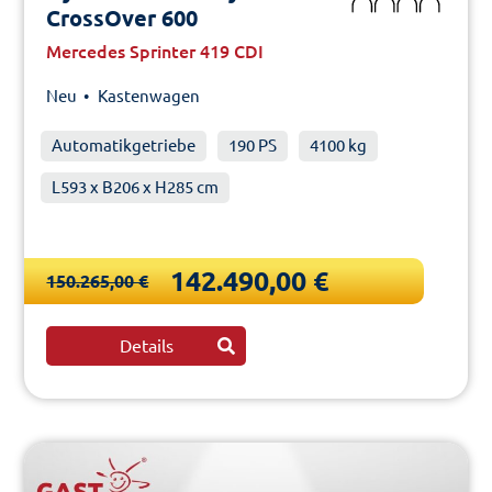
CrossOver 600
Mercedes Sprinter 419 CDI
Neu •
Kastenwagen
Automatikgetriebe
190 PS
4100 kg
L593 x B206 x H285 cm
142.490,00 €
150.265,00 €
Details