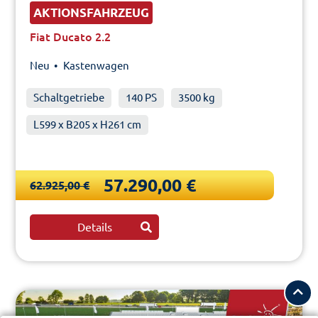
AKTIONSFAHRZEUG
Fiat Ducato 2.2
Neu •
Kastenwagen
Schaltgetriebe
140 PS
3500 kg
L599 x B205 x H261 cm
57.290,00 €
62.925,00 €
Details