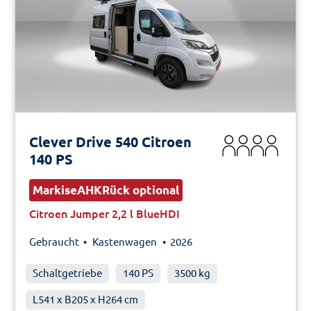
Clever Drive 540 Citroen
140 PS
MarkiseAHKRück optional
Citroen Jumper 2,2 l BlueHDI
Gebraucht •
Kastenwagen
• 2026
Schaltgetriebe
140 PS
3500 kg
L541 x B205 x H264 cm