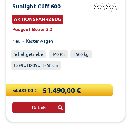
Sunlight Cliff 600
AKTIONSFAHRZEUG
Peugeot Boxer 2.2
Neu •
Kastenwagen
Schaltgetriebe
140 PS
3500 kg
L599 x B205 x H258 cm
51.490,00 €
54.483,00 €
Details