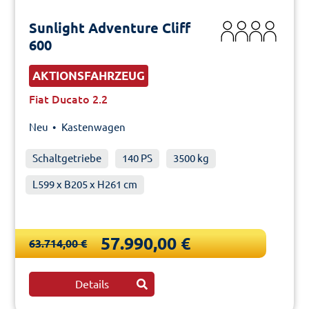
Sunlight Adventure Cliff
600
AKTIONSFAHRZEUG
Fiat Ducato 2.2
Neu •
Kastenwagen
Schaltgetriebe
140 PS
3500 kg
L599 x B205 x H261 cm
57.990,00 €
63.714,00 €
Details