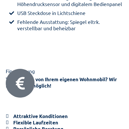
Höhendrucksensor und digitalem Bedienpanel
USB Steckdose in Lichtschiene
Fehlende Ausstattung: Spiegel eltrk.
verstellbar und beheizbar
Finanzierung
Träumen Sie von Ihrem eigenen Wohnmobil? Wir
machen es möglich!
Nutzen Sie unsere flexiblen Finan­zie­rungs­lösungen
und erfüllen Sie sich den Traum vom eigenen
Wohnmobil.
Attraktive Konditionen
Flexible Laufzeiten
Persönliche Beratung