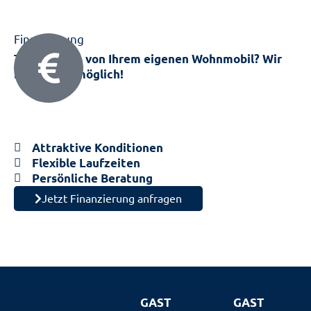
Finanzierung
Träumen Sie von Ihrem eigenen Wohnmobil? Wir
machen es möglich!
Nutzen Sie unsere flexiblen Finan­zie­rungs­lösungen
und erfüllen Sie sich den Traum vom eigenen
Wohnmobil.
Attraktive Konditionen
Flexible Laufzeiten
Persönliche Beratung
Jetzt Finanzierung anfragen
GAST
GAST