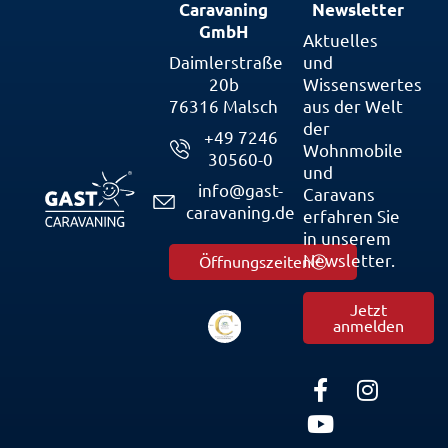
Caravaning
Newsletter
GmbH
Aktuelles
Daimlerstraße
und
20b
Wissenswertes
76316 Malsch
aus der Welt
der
+49 7246
Wohnmobile
30560-0
und
info@gast-
Caravans
caravaning.de
erfahren Sie
in unserem
Newsletter.
Öffnungszeiten
Jetzt
anmelden