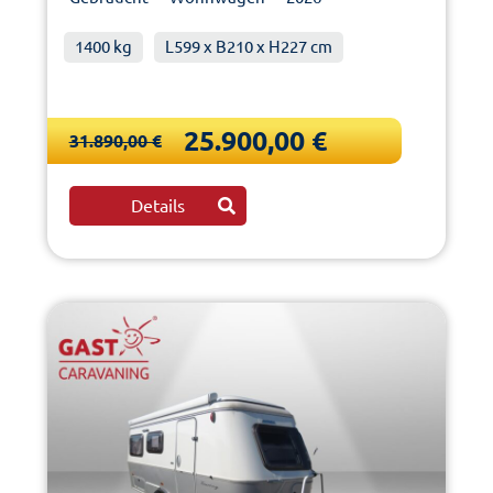
1400 kg
L599 x B210 x H227 cm
25.900,00 €
31.890,00 €
Details