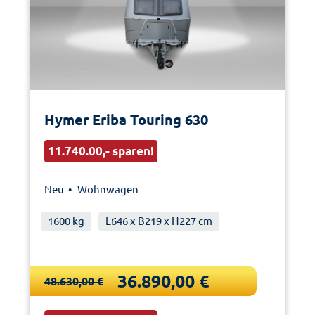
Hymer Eriba Touring 630
11.740.00,- sparen!
Neu •
Wohnwagen
1600 kg
L646 x B219 x H227 cm
36.890,00 €
48.630,00 €