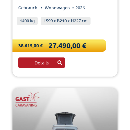
Gebraucht •
Wohnwagen
• 2026
1400 kg
L599 x B210 x H227 cm
27.490,00 €
38.615,00 €
Details