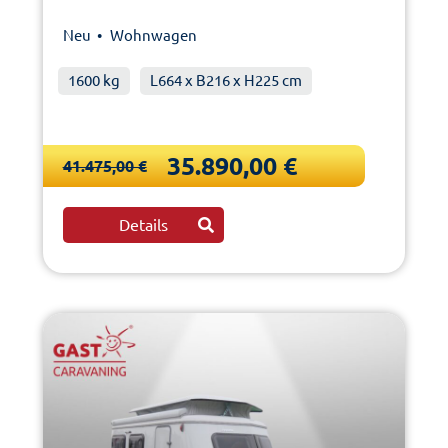
Neu •
Wohnwagen
1600 kg
L664 x B216 x H225 cm
35.890,00 €
41.475,00 €
Details