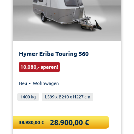
Hymer Eriba Touring 560
10.080,- sparen!
Neu •
Wohnwagen
1400 kg
L599 x B210 x H227 cm
28.900,00 €
38.980,00 €