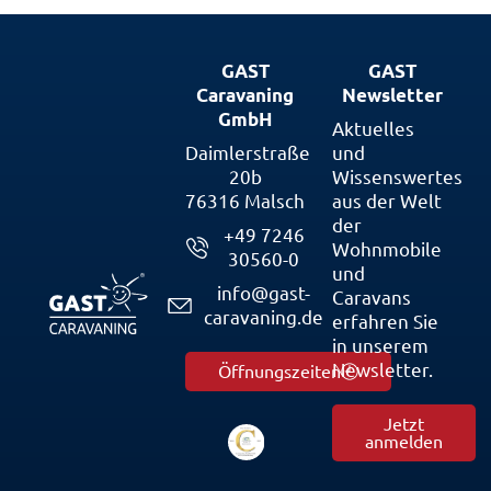
GAST
GAST
Caravaning
Newsletter
GmbH
Aktuelles
Daimlerstraße
und
20b
Wissenswertes
76316 Malsch
aus der Welt
der
+49 7246
Wohnmobile
30560-0
und
info@gast-
Caravans
caravaning.de
erfahren Sie
in unserem
Newsletter.
Öffnungszeiten
Jetzt
anmelden