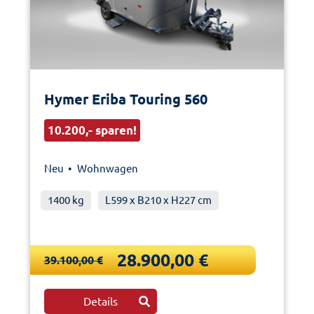
Hymer Eriba Touring 560
10.200,- sparen!
Neu •
Wohnwagen
1400 kg
L599 x B210 x H227 cm
28.900,00 €
39.100,00 €
Details