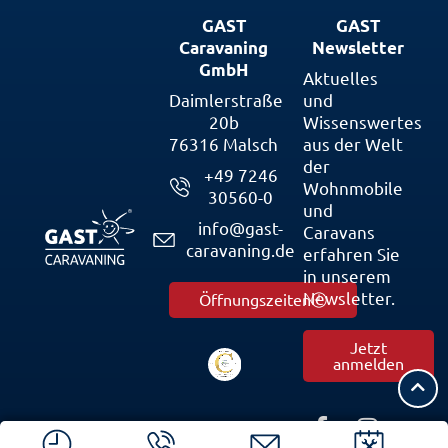
GAST
GAST
Caravaning
Newsletter
GmbH
Aktuelles
Daimlerstraße
und
20b
Wissenswertes
76316 Malsch
aus der Welt
der
+49 7246
Wohnmobile
30560-0
und
info@gast-
Caravans
caravaning.de
erfahren Sie
in unserem
Newsletter.
Öffnungszeiten
Jetzt
anmelden