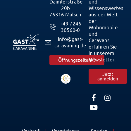
Daimlerstraße
und
20b
Wissenswertes
76316 Malsch
aus der Welt
der
+49 7246
Wohnmobile
30560-0
und
info@gast-
Caravans
caravaning.de
erfahren Sie
in unserem
Newsletter.
Öffnungszeiten
Jetzt
anmelden
Verkauf
Vermietung
Service