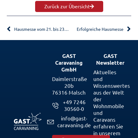
Zurück zur Übersicht
Hausmesse vom 21. bis 23. September 2018
Erfolgreiche Hausmesse
GAST
GAST
Caravaning
Newsletter
GmbH
Aktuelles
Daimlerstraße
und
20b
Wissenswertes
76316 Malsch
aus der Welt
der
+49 7246
Wohnmobile
30560-0
und
info@gast-
Caravans
caravaning.de
erfahren Sie
in unserem