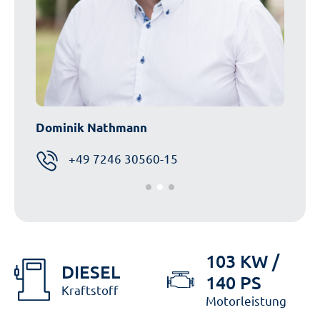
Dominik Nathmann
Alexa
+49 7246 30560-15
103 KW /
DIESEL
140 PS
Kraftstoff
Motorleistung