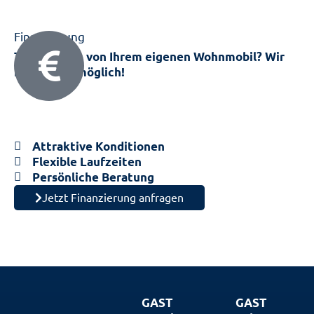
Finanzierung
Träumen Sie von Ihrem eigenen Wohnmobil? Wir
machen es möglich!
Nutzen Sie unsere flexiblen Finan­zie­rungs­lösungen
und erfüllen Sie sich den Traum vom eigenen
Wohnmobil.
Attraktive Konditionen
Flexible Laufzeiten
Persönliche Beratung
Jetzt Finanzierung anfragen
GAST
GAST