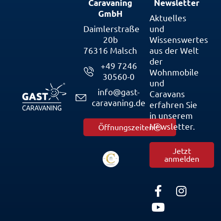
Caravaning
Newsletter
GmbH
Aktuelles
Daimlerstraße
und
20b
Wissenswertes
76316 Malsch
aus der Welt
der
+49 7246
Wohnmobile
30560-0
und
info@gast-
Caravans
caravaning.de
erfahren Sie
in unserem
Newsletter.
Öffnungszeiten
Jetzt
anmelden