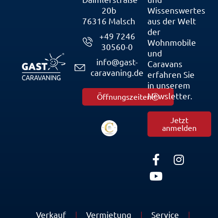
20b
Wissenswertes
76316 Malsch
aus der Welt
der
+49 7246
Wohnmobile
30560-0
und
info@gast-
Caravans
caravaning.de
erfahren Sie
in unserem
Newsletter.
Öffnungszeiten
Jetzt
anmelden
Verkauf
Vermietung
Service