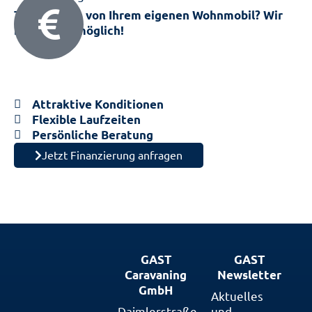
Träumen Sie von Ihrem eigenen Wohnmobil? Wir
machen es möglich!
Nutzen Sie unsere flexiblen Finan­zie­rungs­lösungen
und erfüllen Sie sich den Traum vom eigenen
Wohnmobil.
Attraktive Konditionen
Flexible Laufzeiten
Persönliche Beratung
Jetzt Finanzierung anfragen
GAST
GAST
Caravaning
Newsletter
GmbH
Aktuelles
Daimlerstraße
und